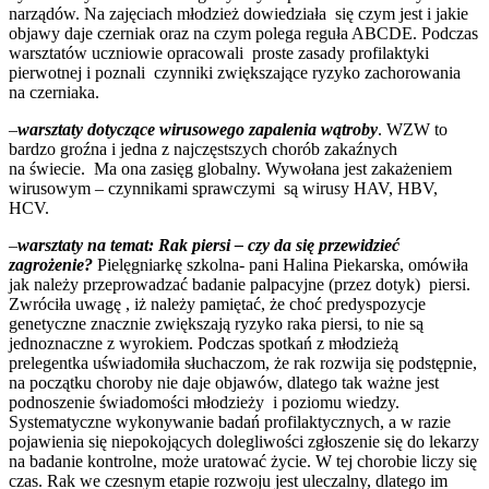
narządów. Na zajęciach młodzież dowiedziała się czym jest i jakie
objawy daje czerniak oraz na czym polega reguła ABCDE. Podczas
warsztatów uczniowie opracowali proste zasady profilaktyki
pierwotnej i poznali czynniki zwiększające ryzyko zachorowania
na czerniaka.
–
warsztaty dotyczące wirusowego zapalenia wątroby
. WZW to
bardzo groźna i jedna z najczęstszych chorób zakaźnych
na świecie. Ma ona zasięg globalny. Wywołana jest zakażeniem
wirusowym – czynnikami sprawczymi są wirusy HAV, HBV,
HCV.
–
warsztaty na temat:
Rak piersi – czy da się przewidzieć
zagrożenie?
Pielęgniarkę szkolna- pani Halina Piekarska, omówiła
jak należy przeprowadzać badanie palpacyjne (przez dotyk) piersi.
Zwróciła uwagę , iż należy pamiętać, że choć predyspozycje
genetyczne znacznie zwiększają ryzyko raka piersi, to nie są
jednoznaczne z wyrokiem. Podczas spotkań z młodzieżą
prelegentka uświadomiła słuchaczom, że rak rozwija się podstępnie,
na początku choroby nie daje objawów, dlatego tak ważne jest
podnoszenie świadomości młodzieży i poziomu wiedzy.
Systematyczne wykonywanie badań profilaktycznych, a w razie
pojawienia się niepokojących dolegliwości zgłoszenie się do lekarzy
na badanie kontrolne, może uratować życie. W tej chorobie liczy się
czas. Rak we czesnym etapie rozwoju jest uleczalny, dlatego im