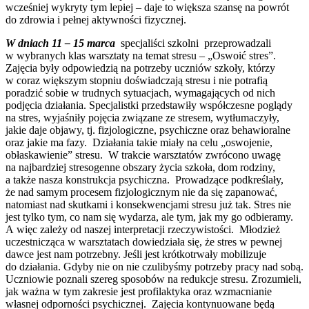
wcześniej wykryty tym lepiej – daje to większa szansę na powrót
do zdrowia i pełnej aktywności fizycznej.
W dniach 11 – 15 marca
specjaliści szkolni przeprowadzali
w wybranych klas warsztaty na temat stresu – „Oswoić stres”.
Zajęcia były odpowiedzią na potrzeby uczniów szkoły, którzy
w coraz większym stopniu doświadczają stresu i nie potrafią
poradzić sobie w trudnych sytuacjach, wymagających od nich
podjęcia działania. Specjalistki przedstawiły współczesne poglądy
na stres, wyjaśniły pojęcia związane ze stresem, wytłumaczyły,
jakie daje objawy, tj. fizjologiczne, psychiczne oraz behawioralne
oraz jakie ma fazy. Działania takie miały na celu „oswojenie,
obłaskawienie” stresu. W trakcie warsztatów zwrócono uwagę
na najbardziej stresogenne obszary życia szkoła, dom rodziny,
a także nasza konstrukcja psychiczna. Prowadzące podkreślały,
że nad samym procesem fizjologicznym nie da się zapanować,
natomiast nad skutkami i konsekwencjami stresu już tak. Stres nie
jest tylko tym, co nam się wydarza, ale tym, jak my go odbieramy.
A więc zależy od naszej interpretacji rzeczywistości. Młodzież
uczestnicząca w warsztatach dowiedziała się, że stres w pewnej
dawce jest nam potrzebny. Jeśli jest krótkotrwały mobilizuje
do działania. Gdyby nie on nie czulibyśmy potrzeby pracy nad sobą.
Uczniowie poznali szereg sposobów na redukcje stresu. Zrozumieli,
jak ważna w tym zakresie jest profilaktyka oraz wzmacnianie
własnej odporności psychicznej. Zajęcia kontynuowane będą