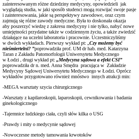
zainteresowanym różne dziedziny medycyny, opowiedzieli jak
wyglądają studia, w jaki sposób studenci mogą rozwijać swoje pasje
i zainteresowania, jakie są perspektywy zawodowe, oraz czym
zajmują się różne zawody medyczne. Była to doskonała okazja
aby poszerzyć wiedzę z zakresu medycyny i nie tylko, nabyć nowe
umiejętności przydatne także w codziennym życiu, a także zwiedzić
działające na uczelni laboratoria i pracownie. Uczestniczyliśmy
w dwóch wykładach. Pierwszy wykład pt: „
Czy możemy być
nieśmiertelni? ”
poprowadziła prof. UM dr hab. med. Katarzyna
Taran z Zakładu Patomorfologii Uniwersytetu Medycznego
w Łodzi , drugi wykład pt:
„Medycyna sądowa a efekt CSI”
poprowadziła dr n. med. Anna Smędra pracująca w Zakładzie
Medycyny Sądowej Uniwersytetu Medycznego w Łodzi. Oprócz
wykładów przygotowano również mnóstwo innych atrakcji min:
-MEGA warsztaty szycia chirurgicznego
-Warsztaty z kapilaroskopii, laparoskopii, cewnikowania i badania
ginekologicznego
-Tajemnice ludzkiego ciała, czyli słów kilka o USG
-Prawdy i mity o medycynie sądowej
-Nowoczesne metody tamowania krwotoków