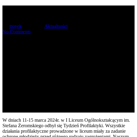
Tydzień Profilaktyki
By
troyek
2024-03-19
Aktualności
No Comments
W dniach 11-15 marca 2024r. w I Liceum Ogólnokształcącym im.
Stefana Żeromskiego odbył się Tydzień Profilaktyki. Wszystkie
działania profilaktyczne prowadzone w liceum miały za zadanie
ochronę młodzieży przed różnego rodzaju zagrożeniami. Naszym