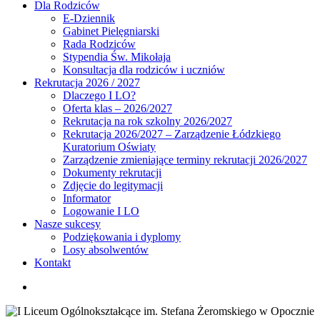
Dla Rodziców
E-Dziennik
Gabinet Pielęgniarski
Rada Rodziców
Stypendia Św. Mikołaja
Konsultacja dla rodziców i uczniów
Rekrutacja 2026 / 2027
Dlaczego I LO?
Oferta klas – 2026/2027
Rekrutacja na rok szkolny 2026/2027
Rekrutacja 2026/2027 – Zarządzenie Łódzkiego
Kuratorium Oświaty
Zarządzenie zmieniające terminy rekrutacji 2026/2027
Dokumenty rekrutacji
Zdjęcie do legitymacji
Informator
Logowanie I LO
Nasze sukcesy
Podziękowania i dyplomy
Losy absolwentów
Kontakt
search