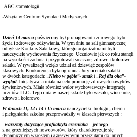
-ABC stomatologii
-Wizyta w Centrum Symulacji Medycznych
Dzień 14 marca
poświęcony był propagowaniu zdrowego trybu
życia i zdrowego odżywiania. W tym dniu na sali gimnastycznej
odbył się Konkurs Sałatkowy, którego organizatorami byli
nauczyciele wychowania fizycznego. Uczniowie jak co roku stanęli
na wysokości zadania i przygotowali smaczne, zdrowe i kolorowe
sałatki. W rywalizacji wzięło udział aż dziewięć zespołów
klasowych. Konkurencja była ogromna. Jury oceniało sałatki
w dwóch kategoriach:
„Niebo w gębie”- smak
i
„Raj dla oka”-
wygląd
.
Inicjatywa ta miała na celu promocję zdrowych nawyków
żywieniowych. Miała również walor wychowawczy- integrację
uczniów I LO. Tego dnia w naszej szkole było wesoło, wiosennie,
zdrowo i kolorowo.
W dniach 11, 12 i 14 i 15 marca
nauczycielki biologii , chemii
i pielęgniarka szkolna przeprowadziły w klasach pierwszych :
–
warsztaty dotyczące profilaktyki czerniaka
– jednego
z najgroźniejszych nowotworów, który charakteryzuje się
dynamicznym wzrostem i agresywnymi przerzutami do innych