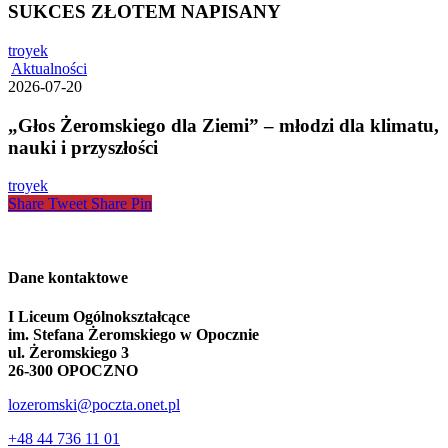
SUKCES ZŁOTEM NAPISANY
troyek
„Głos
Aktualności
Żeromskiego
2026-07-20
dla
Ziemi”
„Głos Żeromskiego dla Ziemi” – młodzi dla klimatu,
–
nauki i przyszłości
młodzi
dla
troyek
klimatu,
Share
Tweet
Share
Pin
nauki
i
przyszłości
Dane kontaktowe
I Liceum Ogólnokształcące
im. Stefana Żeromskiego w Opocznie
ul. Żeromskiego 3
26-300 OPOCZNO
lozeromski@poczta.onet.pl
+48 44 736 11 01