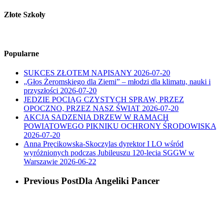
Złote Szkoły
Popularne
SUKCES ZŁOTEM NAPISANY
2026-07-20
„Głos Żeromskiego dla Ziemi” – młodzi dla klimatu, nauki i
przyszłości
2026-07-20
JEDZIE POCIĄG CZYSTYCH SPRAW, PRZEZ
OPOCZNO, PRZEZ NASZ ŚWIAT
2026-07-20
AKCJA SADZENIA DRZEW W RAMACH
POWIATOWEGO PIKNIKU OCHRONY ŚRODOWISKA
2026-07-20
Anna Pręcikowska-Skoczylas dyrektor I LO wśród
wyróżnionych podczas Jubileuszu 120-lecia SGGW w
Warszawie
2026-06-22
Previous Post
Dla Angeliki Pancer