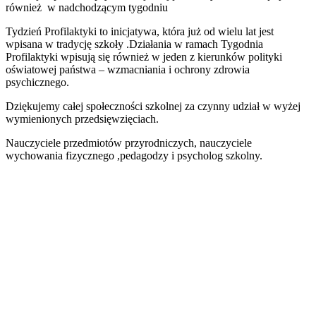
również w nadchodzącym tygodniu
Tydzień Profilaktyki to inicjatywa, która już od wielu lat jest
wpisana w tradycję szkoły .Działania w ramach Tygodnia
Profilaktyki wpisują się również w jeden z kierunków polityki
oświatowej państwa – wzmacniania i ochrony zdrowia
psychicznego.
Dziękujemy całej społeczności szkolnej za czynny udział w wyżej
wymienionych przedsięwzięciach.
Nauczyciele przedmiotów przyrodniczych, nauczyciele
wychowania fizycznego ,pedagodzy i psycholog szkolny.
lo-
opoczno-
lo-
tydzien-
opoczno-
lo-
profilaktyki-
tydzien-
opoczno-
lo-
21
profilaktyki-
tydzien-
opoczno-
lo-
22
profilaktyki-
tydzien-
opoczno-
lo-
23
profilaktyki-
tydzien-
opoczno-
lo-
24
profilaktyki-
tydzien-
opoczno-
lo-
25
profilaktyki-
tydzien-
opoczno-
lo-
26
profilaktyki-
tydzien-
opoczno-
lo-