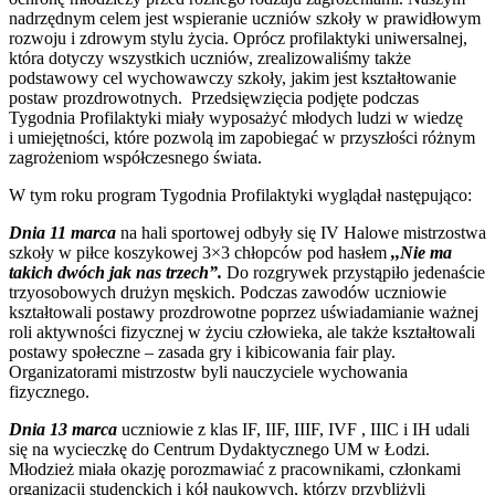
nadrzędnym celem jest wspieranie uczniów szkoły w prawidłowym
rozwoju i zdrowym stylu życia. Oprócz profilaktyki uniwersalnej,
która dotyczy wszystkich uczniów, zrealizowaliśmy także
podstawowy cel wychowawczy szkoły, jakim jest kształtowanie
postaw prozdrowotnych. Przedsięwzięcia podjęte podczas
Tygodnia Profilaktyki miały wyposażyć młodych ludzi w wiedzę
i umiejętności, które pozwolą im zapobiegać w przyszłości różnym
zagrożeniom współczesnego świata.
W tym roku program Tygodnia Profilaktyki wyglądał następująco:
Dnia 11 marca
na hali sportowej odbyły się IV Halowe mistrzostwa
szkoły w piłce koszykowej 3×3 chłopców pod hasłem
,,Nie ma
takich dwóch jak nas trzech”.
Do rozgrywek przystąpiło jedenaście
trzyosobowych drużyn męskich. Podczas zawodów uczniowie
kształtowali postawy prozdrowotne poprzez uświadamianie ważnej
roli aktywności fizycznej w życiu człowieka, ale także kształtowali
postawy społeczne – zasada gry i kibicowania fair play.
Organizatorami mistrzostw byli nauczyciele wychowania
fizycznego.
Dnia 13 marca
uczniowie z klas IF, IIF, IIIF, IVF , IIIC i IH udali
się na wycieczkę do Centrum Dydaktycznego UM w Łodzi.
Młodzież miała okazję porozmawiać z pracownikami, członkami
organizacji studenckich i kół naukowych, którzy przybliżyli