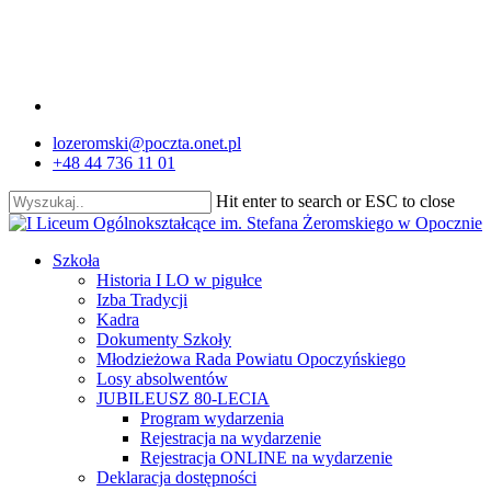
Skip
to
main
content
facebook
lozeromski@poczta.onet.pl
+48 44 736 11 01
Hit enter to search or ESC to close
Close
Search
search
Menu
Szkoła
Historia I LO w pigułce
Izba Tradycji
Kadra
Dokumenty Szkoły
Młodzieżowa Rada Powiatu Opoczyńskiego
Losy absolwentów
JUBILEUSZ 80-LECIA
Program wydarzenia
Rejestracja na wydarzenie
Rejestracja ONLINE na wydarzenie
Deklaracja dostępności