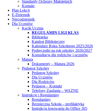
Standardy Ochrony Małoletnich
Kontakt
Plan Lekcji
E-Dziennik
Niecodziennik
Dla Uczniów
Kącik Ucznia
REGULAMIN LIGI KLAS
Biblioteka
Katalog Biblioteczny
Kalendarz Roku Szkolnego 2025/2026
Podręczniki na rok szkolny 2026/2027
Konsultacja dla rodziców i uczniów
Matura
Dokumenty – Matura 2026
Pedagog Szkolny
Pedagog Szkolny
Dla Uczniów
Dla Rodziców
Pedagog – Kontakt
Telefony Zaufania – WAŻNE
Instrukcje i Regulaminy
Regulaminy
Bezpieczna Szkoła – profilaktyka
Instrukcja logowania do Office 365