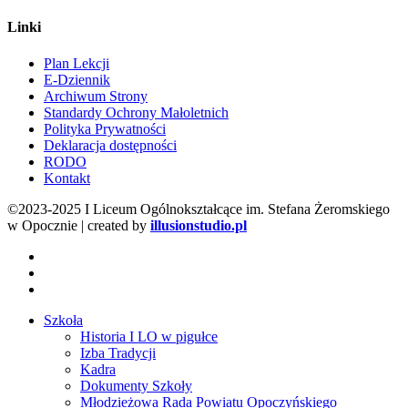
Linki
Plan Lekcji
E-Dziennik
Archiwum Strony
Standardy Ochrony Małoletnich
Polityka Prywatności
Deklaracja dostępności
RODO
Kontakt
©2023-2025 I Liceum Ogólnokształcące im. Stefana Żeromskiego
w Opocznie | created by
illusionstudio.pl
facebook
youtube
instagram
Close
Szkoła
Menu
Historia I LO w pigułce
Izba Tradycji
Kadra
Dokumenty Szkoły
Młodzieżowa Rada Powiatu Opoczyńskiego