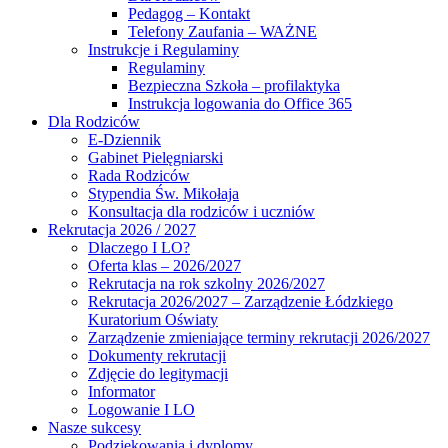
Pedagog – Kontakt
Telefony Zaufania – WAŻNE
Instrukcje i Regulaminy
Regulaminy
Bezpieczna Szkoła – profilaktyka
Instrukcja logowania do Office 365
Dla Rodziców
E-Dziennik
Gabinet Pielęgniarski
Rada Rodziców
Stypendia Św. Mikołaja
Konsultacja dla rodziców i uczniów
Rekrutacja 2026 / 2027
Dlaczego I LO?
Oferta klas – 2026/2027
Rekrutacja na rok szkolny 2026/2027
Rekrutacja 2026/2027 – Zarządzenie Łódzkiego
Kuratorium Oświaty
Zarządzenie zmieniające terminy rekrutacji 2026/2027
Dokumenty rekrutacji
Zdjęcie do legitymacji
Informator
Logowanie I LO
Nasze sukcesy
Podziękowania i dyplomy