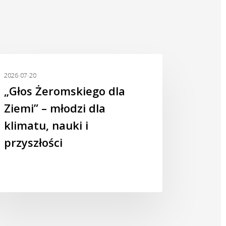
os
AKTUALNOŚCI
romskiego
2026-07-20
„Głos Żeromskiego dla
mi”
Ziemi” – młodzi dla
klimatu, nauki i
dzi
przyszłości
matu,
ki
yszłości