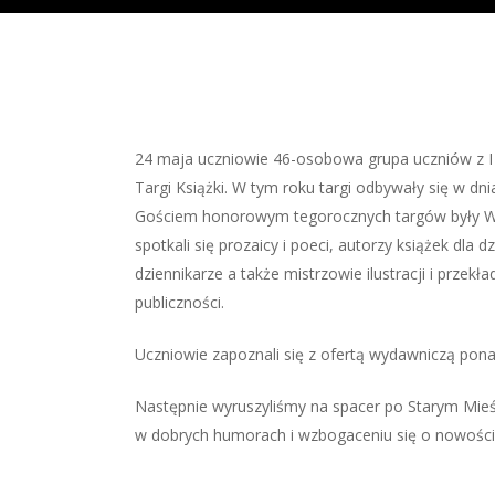
24 maja uczniowie 46-osobowa grupa uczniów z 
Targi Książki. W tym roku targi odbywały się w dni
Gościem honorowym tegorocznych targów były W
spotkali się prozaicy i poeci, autorzy książek dla dz
dziennikarze a także mistrzowie ilustracji i przekła
publiczności.
Uczniowie zapoznali się z ofertą wydawniczą pon
Następnie wyruszyliśmy na spacer po Starym Mieś
w dobrych humorach i wzbogaceniu się o nowośc
lo-
lo-