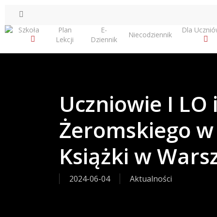
Skip
facebook
to
Szkoła
Plan
E-
Dla Uczni
main
Niecodziennik
Lekcji
Dziennik
content
Uczniowie I LO 
Żeromskiego w
Książki w Wars
2024-06-04
Aktualności