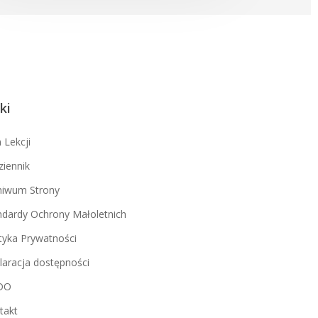
ki
 Lekcji
ziennik
hiwum Strony
ndardy Ochrony Małoletnich
ityka Prywatności
laracja dostępności
DO
takt