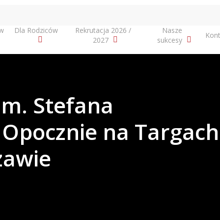
ów
Dla Rodziców
Rekrutacja 2026 /
Nasze
Kont
2027
sukcesy
im. Stefana
 Opocznie na Targach
zawie