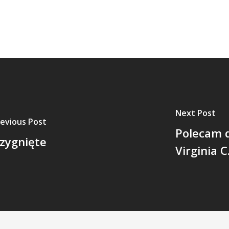
Next Post
evious Post
Polecam d
rzygnięte
Virginia 