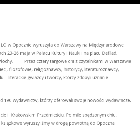
I LO w Opocznie wyruszyła do Warszawy na Międzynarodowe
ach 23-26 maja w Pałacu Kultury i Nauki i na placu Defilad.
łochy. Przez cztery targowe dni z czytelnikami w Warszawie
ieci, filozofowie, religioznawcy, historycy, literaturoznawcy,
du – literackie gwiazdy i twórcy, którzy zdobyli uznanie
ad 190 wydawnictw, którzy oferowali swoje nowości wydawnicze.
cie i Krakowskim Przedmieściu. Po mile spędzonym dniu,
i książkowe wyruszyliśmy w drogę powrotną do Opoczna.
lo-