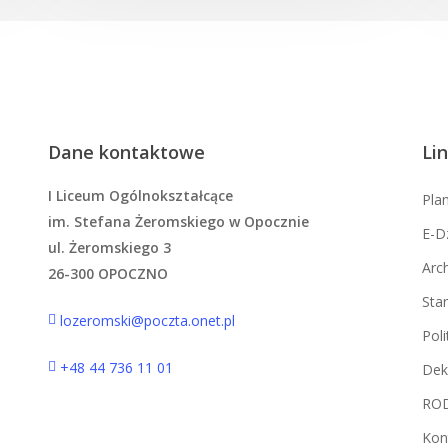
Dane kontaktowe
Lin
I Liceum Ogólnokształcące
Plan
im. Stefana Żeromskiego w Opocznie
E-D
ul. Żeromskiego 3
Arc
26-300 OPOCZNO
Sta
lozeromski@poczta.onet.pl
Pol
+48 44 736 11 01
Dek
RO
Kon