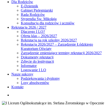
Dla Rodziców
E-Dziennik
Gabinet Pielęgniarski
Rada Rodziców
Stypendia Św. Mikołaja
Konsultacja dla rodziców i uczniów
Rekrutacja 2026 / 2027
Dlaczego I LO?
Oferta klas – 2026/2027
Rekrutacja na rok szkolny 2026/2027
Rekrutacja 2026/2027 – Zarządzenie Łódzkiego
Kuratorium Oświaty
Zarządzenie zmieniające terminy rekrutacji 2026/2027
Dokumenty rekrutacji
Zdjęcie do legitymacji
Informator
Logowanie I LO
Nasze sukcesy
Podziękowania i dyplomy
Losy absolwentów
Kontakt
search