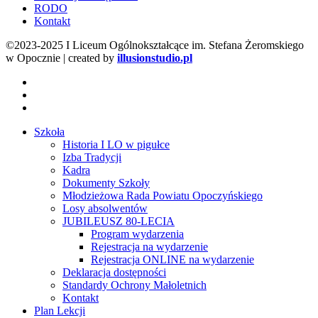
RODO
Kontakt
©2023-2025 I Liceum Ogólnokształcące im. Stefana Żeromskiego
w Opocznie | created by
illusionstudio.pl
facebook
youtube
instagram
Close
Szkoła
Menu
Historia I LO w pigułce
Izba Tradycji
Kadra
Dokumenty Szkoły
Młodzieżowa Rada Powiatu Opoczyńskiego
Losy absolwentów
JUBILEUSZ 80-LECIA
Program wydarzenia
Rejestracja na wydarzenie
Rejestracja ONLINE na wydarzenie
Deklaracja dostępności
Standardy Ochrony Małoletnich
Kontakt
Plan Lekcji