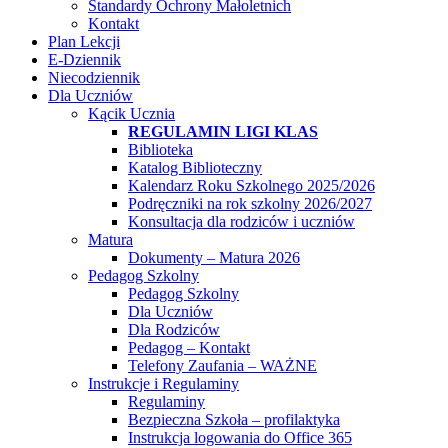
Standardy Ochrony Małoletnich
Kontakt
Plan Lekcji
E-Dziennik
Niecodziennik
Dla Uczniów
Kącik Ucznia
REGULAMIN LIGI KLAS
Biblioteka
Katalog Biblioteczny
Kalendarz Roku Szkolnego 2025/2026
Podręczniki na rok szkolny 2026/2027
Konsultacja dla rodziców i uczniów
Matura
Dokumenty – Matura 2026
Pedagog Szkolny
Pedagog Szkolny
Dla Uczniów
Dla Rodziców
Pedagog – Kontakt
Telefony Zaufania – WAŻNE
Instrukcje i Regulaminy
Regulaminy
Bezpieczna Szkoła – profilaktyka
Instrukcja logowania do Office 365