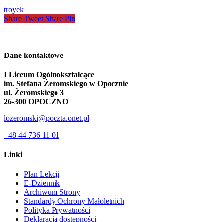
dla
troyek
klimatu,
Share
Tweet
Share
Pin
nauki
i
przyszłości
Dane kontaktowe
I Liceum Ogólnokształcące
im. Stefana Żeromskiego w Opocznie
ul. Żeromskiego 3
26-300 OPOCZNO
lozeromski@poczta.onet.pl
+48 44 736 11 01
Linki
Plan Lekcji
E-Dziennik
Archiwum Strony
Standardy Ochrony Małoletnich
Polityka Prywatności
Deklaracja dostępności