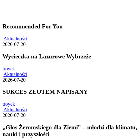
Recommended For You
Wycieczka
Aktualności
na
2026-07-20
Lazurowe
Wybrzeże
Wycieczka na Lazurowe Wybrzeże
troyek
SUKCES
Aktualności
ZŁOTEM
2026-07-20
NAPISANY
SUKCES ZŁOTEM NAPISANY
troyek
„Głos
Aktualności
Żeromskiego
2026-07-20
dla
Ziemi”
„Głos Żeromskiego dla Ziemi” – młodzi dla klimatu,
–
nauki i przyszłości
młodzi