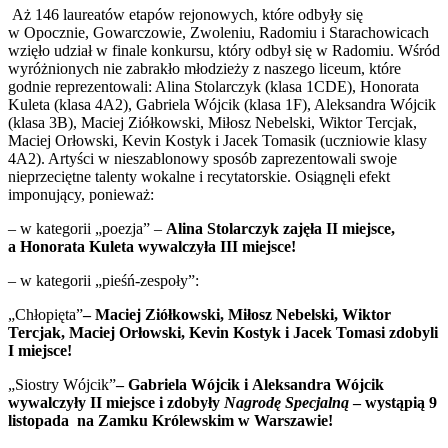
Aż 146 laureatów etapów rejonowych, które odbyły się
w Opocznie, Gowarczowie, Zwoleniu, Radomiu i Starachowicach
wzięło udział w finale konkursu, który odbył się w Radomiu. Wśród
wyróżnionych nie zabrakło młodzieży z naszego liceum, które
godnie reprezentowali: Alina Stolarczyk (klasa 1CDE), Honorata
Kuleta (klasa 4A2), Gabriela Wójcik (klasa 1F), Aleksandra Wójcik
(klasa 3B), Maciej Ziółkowski, Miłosz Nebelski, Wiktor Tercjak,
Maciej Orłowski, Kevin Kostyk i Jacek Tomasik (uczniowie klasy
4A2). Artyści w nieszablonowy sposób zaprezentowali swoje
nieprzeciętne talenty wokalne i recytatorskie. Osiągnęli efekt
imponujący, ponieważ:
– w kategorii „poezja” –
Alina Stolarczyk zajęła II miejsce,
a Honorata Kuleta wywalczyła III miejsce!
– w kategorii „pieśń-zespoły”:
„Chłopięta”
– Maciej Ziółkowski, Miłosz Nebelski, Wiktor
Tercjak, Maciej Orłowski, Kevin Kostyk i Jacek Tomasi zdobyli
I miejsce!
„Siostry Wójcik”
– Gabriela Wójcik i Aleksandra Wójcik
wywalczyły II miejsce i zdobyły
Nagrodę Specjalną
– wystąpią 9
listopada na Zamku Królewskim w Warszawie!