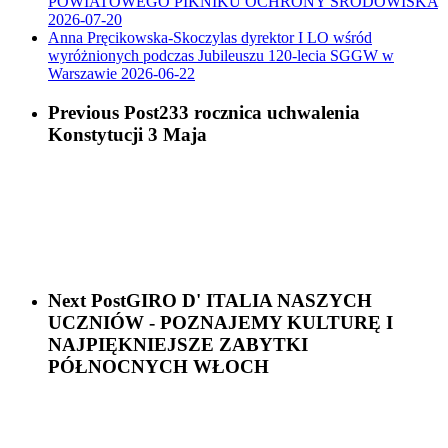
POWIATOWEGO PIKNIKU OCHRONY ŚRODOWISKA
2026-07-20
Anna Pręcikowska-Skoczylas dyrektor I LO wśród
wyróżnionych podczas Jubileuszu 120-lecia SGGW w
Warszawie
2026-06-22
Previous Post
233 rocznica uchwalenia
Konstytucji 3 Maja
Next Post
GIRO D' ITALIA NASZYCH
UCZNIÓW - POZNAJEMY KULTURĘ I
NAJPIĘKNIEJSZE ZABYTKI
PÓŁNOCNYCH WŁOCH