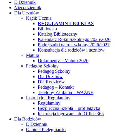
E-Dziennik
Niecodziennik
Dla Uczniów
Kącik Ucznia
REGULAMIN LIGI KLAS
Biblioteka
Katalog Biblioteczny
Kalendarz Roku Szkolnego 2025/2026
Podręczniki na rok szkolny 2026/2027
Konsultacja dla rodziców i uczniów
Matura
Dokumenty – Matura 2026
Pedagog Szkolny
Pedagog Szkolny
Dla Uczniów
Dla Rodziców
Pedagog – Kontakt
Telefony Zaufania – WAŻNE
Instrukcje i Regulaminy
Regulaminy
Bezpieczna Szkoła – profilaktyka
Instrukcja logowania do Office 365
Dla Rodziców
E-Dziennik
Gabinet Pielęgniarski