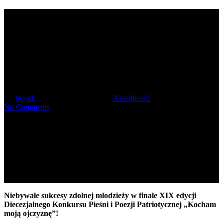
XIX edycja Diecezjalnego
Konkursu Pieśni i Poezji
Patriotycznej „Kocham moją
ojczyznę”!
By
troyek
2024-05-02
7 maja, 2024
Aktualności
No Comments
Niebywałe sukcesy zdolnej młodzieży w finale
XIX edycji
Diecezjalnego Konkursu Pieśni i Poezji Patriotycznej „Kocham
moją ojczyznę”!