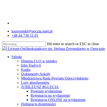
Skip
to
main
content
facebook
lozeromski@poczta.onet.pl
+48 44 736 11 01
Hit enter to search or ESC to close
Close
Search
search
Menu
Szkoła
Historia I LO w pigułce
Izba Tradycji
Kadra
Dokumenty Szkoły
Młodzieżowa Rada Powiatu Opoczyńskiego
Losy absolwentów
JUBILEUSZ 80-LECIA
Program wydarzenia
Rejestracja na wydarzenie
Rejestracja ONLINE na wydarzenie
Deklaracja dostępności